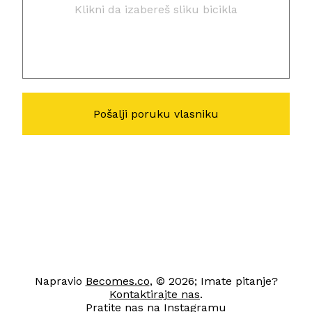
Klikni da izabereš sliku bicikla
Napravio
Becomes.co
, © 2026; Imate pitanje?
Kontaktirajte nas
.
Pratite nas na
Instagramu