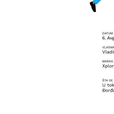
DATUM:
6. Av
VLASNI
Vladi
MARKA 
Xplor
ŠTA SE
U tok
Đorđa