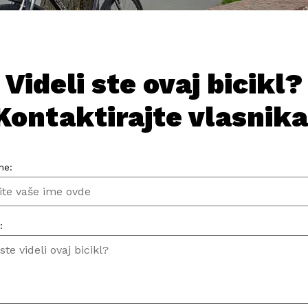
Videli ste ovaj bicikl?
Kontaktirajte vlasnika
me:
: