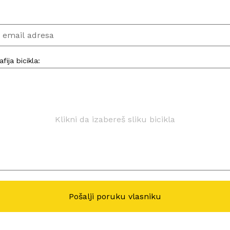
:
fija bicikla:
Klikni da izabereš sliku bicikla