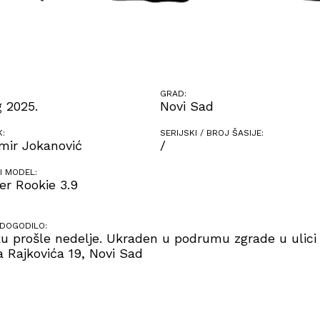
GRAD:
g 2025.
Novi Sad
K:
SERIJSKI / BROJ ŠASIJE:
mir Jokanović
/
I MODEL:
er Rookie 3.9
 DOGODILO:
u prošle nedelje. Ukraden u podrumu zgrade u ulici
 Rajkovića 19, Novi Sad