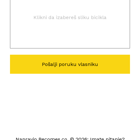
Klikni da izabereš sliku bicikla
Napravio
Becomes.co
, © 2026; Imate pitanje?