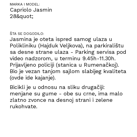
MARKA I MODEL:
Capriolo Jasmin
28&quot;
ŠTA SE DOGODILO:
Jasmina je oteta ispred samog ulaza u
Polikliniku (Hajduk Veljkova), na parkiralištu
sa desne strane ulaza - Parking servisa pod
video nadzorom, u terminu 9.45h-11.30h.
Prijavljeno policiji (stanica u Rumenačkoj).
Bio je vezan tanjom sajlom slabijeg kvaliteta
(ovde ide kajanje).
Bicikli je u odnosu na sliku drugačiji:
menjane su gume - obe su crne, ima malo
zlatno zvonce na desnoj strani i zelene
rukohvate.