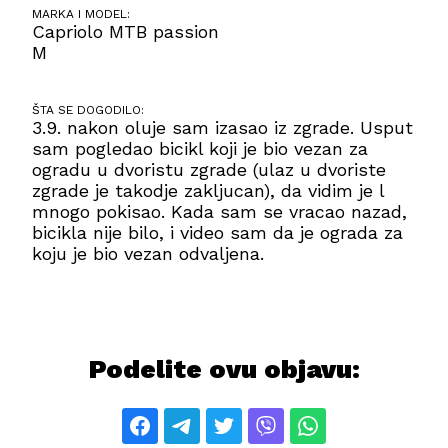
MARKA I MODEL:
Capriolo MTB passion
M
ŠTA SE DOGODILO:
3.9. nakon oluje sam izasao iz zgrade. Usput
sam pogledao bicikl koji je bio vezan za
ogradu u dvoristu zgrade (ulaz u dvoriste
zgrade je takodje zakljucan), da vidim je l
mnogo pokisao. Kada sam se vracao nazad,
bicikla nije bilo, i video sam da je ograda za
koju je bio vezan odvaljena.
Podelite ovu objavu: