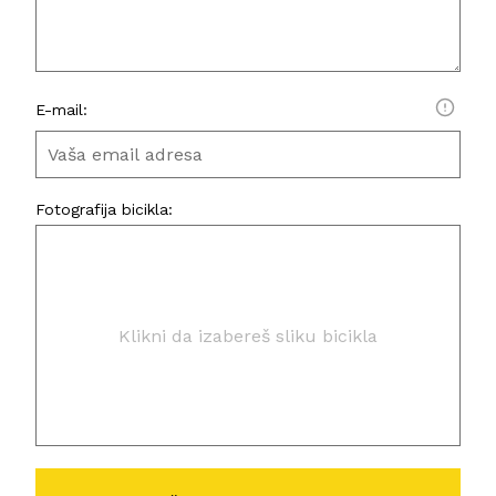
E-mail:
Fotografija bicikla:
Klikni da izabereš sliku bicikla