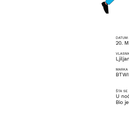
DATUM:
20. M
VLASNI
Ljilj
MARKA 
BTW
ŠTA SE
U noć
Bio j