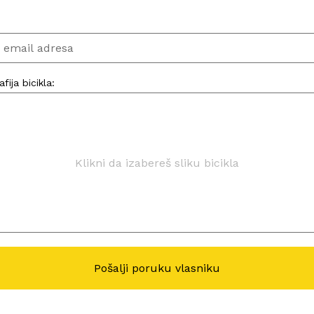
:
fija bicikla:
Klikni da izabereš sliku bicikla