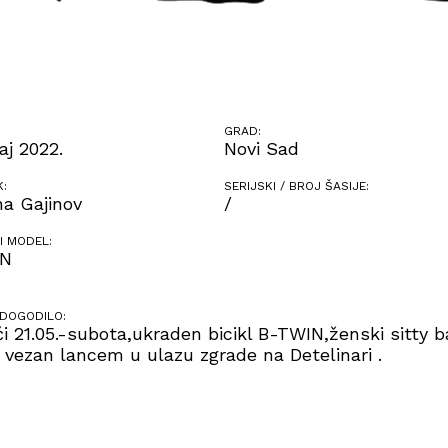
GRAD:
aj 2022.
Novi Sad
K:
SERIJSKI / BROJ ŠASIJE:
ana Gajinov
/
I MODEL:
IN
 DOGODILO:
i 21.05.-subota,ukraden bicikl B-TWIN,ženski sitty ba
e vezan lancem u ulazu zgrade na Detelinari .