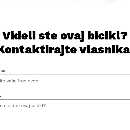
Videli ste ovaj bicikl?
Kontaktirajte vlasnika
me:
: