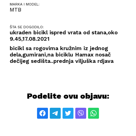
MARKA I MODEL:
MTB
ŠTA SE DOGODILO:
ukraden bicikl ispred vrata od stana,oko
9.45,17.08.2021
bicikl sa rogovima kružnim iz jednog
dela,gumirani,na biciklu Hamax nosač
dečijeg sedišta..prednja viljuška rdjava
Podelite ovu objavu: