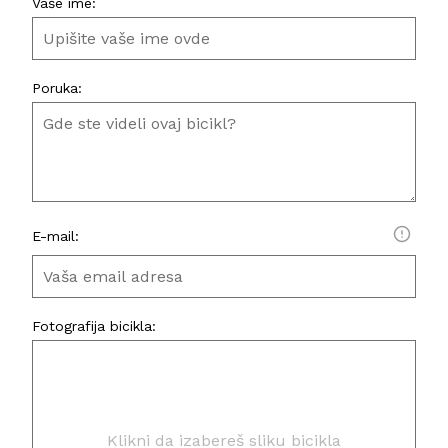
Vaše ime:
Poruka:
E-mail:
Fotografija bicikla:
Klikni da izabereš sliku bicikla