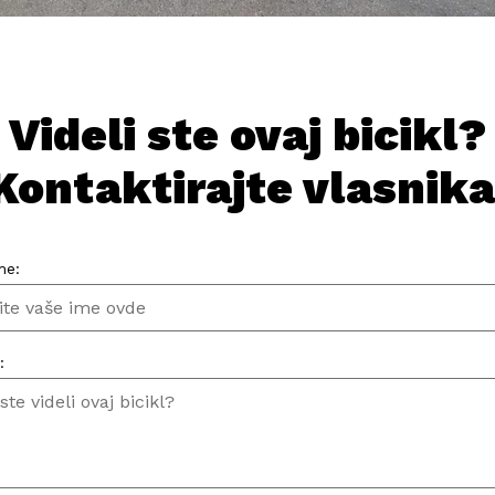
Videli ste ovaj bicikl?
Kontaktirajte vlasnika
me:
: