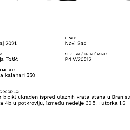
GRAD:
aj 2021.
Novi Sad
K:
SERIJSKI / BROJ ŠASIJE:
ja Tošić
P4IW20512
I MODEL:
a kalahari 550
 DOGODILO:
 bicikl ukraden ispred ulaznih vrata stana u Branisl
a 4b u potkrovlju, između nedelje 30.5. i utorka 1.6.