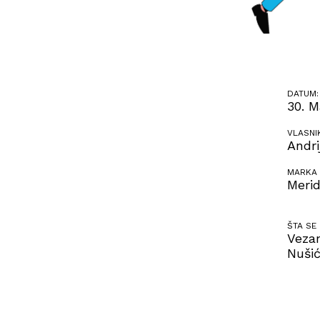
DATUM:
30. M
VLASNI
Andri
MARKA 
Merid
ŠTA SE
Vezan
Nušić