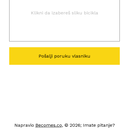
Klikni da izabereš sliku bicikla
Napravio
Becomes.co
, © 2026; Imate pitanje?