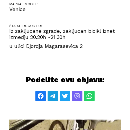
MARKA I MODEL:
Venice
ŠTA SE DOGODILO:
Iz zakljucane zgrade, zakljucan bicikl iznet
izmedju 20.20h -21.30h
u ulici Djordja Magarasevica 2
Podelite ovu objavu: