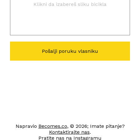
Klikni da izabereš sliku bicikla
Napravio
Becomes.co
, © 2026; Imate pitanje?
Kontaktirajte nas
.
Pratite nas na
Instagramu