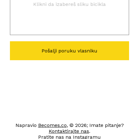
Klikni da izabereš sliku bicikla
Napravio
Becomes.co
, © 2026; Imate pitanje?
Kontaktirajte nas
.
Pratite nas na
Instagramu