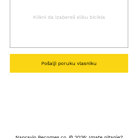
Klikni da izabereš sliku bicikla
Napravio
Becomes.co
, © 2026; Imate pitanje?