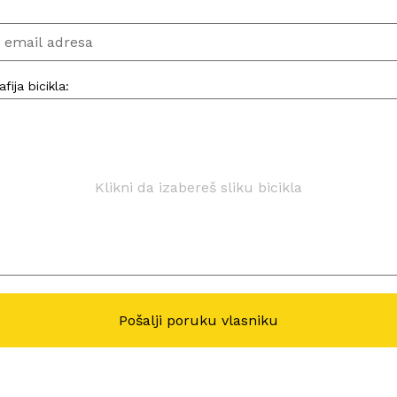
:
fija bicikla:
Klikni da izabereš sliku bicikla