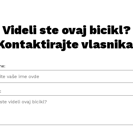
Videli ste ovaj bicikl?
Kontaktirajte vlasnika
me:
: