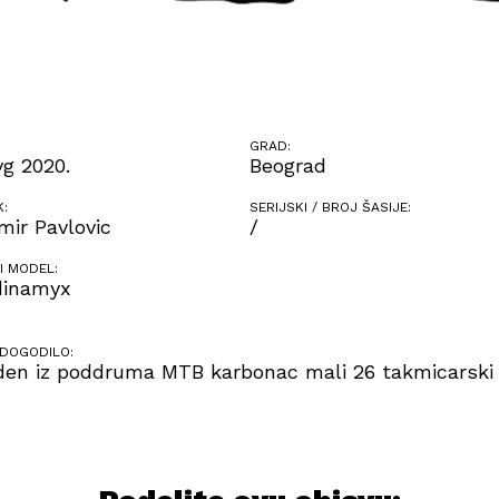
GRAD:
vg 2020.
Beograd
K:
SERIJSKI / BROJ ŠASIJE:
ir Pavlovic
/
I MODEL:
dinamyx
 DOGODILO:
den iz poddruma MTB karbonac mali 26 takmicarski