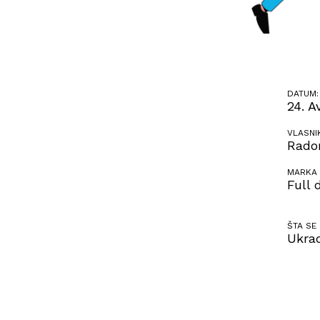
DATUM:
24. A
VLASNI
Radom
MARKA 
Full 
ŠTA SE
Ukra