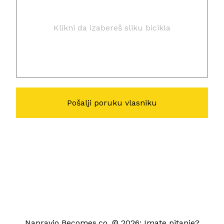
Klikni da izabereš sliku bicikla
Napravio
Becomes.co
, © 2026; Imate pitanje?