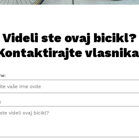
Videli ste ovaj bicikl?
Kontaktirajte vlasnika
me:
: