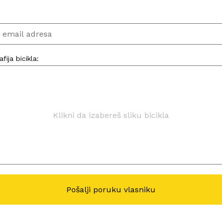
:
fija bicikla:
Klikni da izabereš sliku bicikla