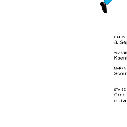
DATUM:
8. Se
VLASNI
Kseni
MARKA 
Scout
ŠTA SE
Crno
iz dv