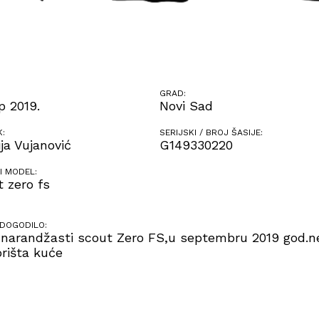
GRAD:
p 2019.
Novi Sad
K:
SERIJSKI / BROJ ŠASIJE:
ja Vujanović
G149330220
I MODEL:
 zero fs
 DOGODILO:
 narandžasti scout Zero FS,u septembru 2019 god.n
orišta kuće