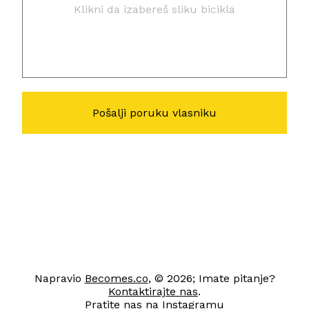
Klikni da izabereš sliku bicikla
Napravio
Becomes.co
, © 2026; Imate pitanje?
Kontaktirajte nas
.
Pratite nas na
Instagramu